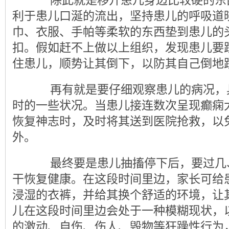
除此就是移开患儿身边比较硬的东
利于患儿口涎的流出，坚持患儿的呼吸道
巾、衣服、手帕等柔软的东西垫到患儿的
扣。假如赶不上做以上组织，发现患儿要
住患儿，顺势让其倒下，以防其自己倒地
再有就是要仔细观察患儿的病况，
时的一些状况。当患儿接连数次呈现癫痫
恢复神志时，及时将其送到医院抢救，以
外。
最终要是患儿抽搐停下后，要过几
干恢复健康。在这段时间里边，家长可给
浸湿的衣裤，并给其换个舒适的环境，让
儿在这段时间里边会处于一种模糊现状，
的激动、自伤、伤人、毁物等狂躁性行为