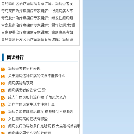
能吃哪些东西有哪些呢
青岛崂山区治疗癫痫病专家讲解：癫痫患者发
病急救措施
青岛莱西治疗癫痫病专家讲解：得癫痫病人不
错吃什么食物
青岛胶州治疗癫痫病专家讲解：继发性癫痫频
繁发病发作怎么办 怎
青岛胶南治疗癫痫病专家讲解：灏忓効鐧?棲鐨
勬?鏌ヤ簨椤归兘鏈
青岛即墨治疗癫痫病专家讲解：癫痫病患者如
何经过饮食更好的调理
青岛黄岛开发区治疗癫痫病专家讲解：癫痫患
者有什么值得关注 癫
阅读排行
癫痫患者有何种表现
关于癫痫这种疾病的饮食不能做什么
癫痫病能熬夜吗
癫痫病患者的饮食“三忌”
成人羊角风如何治疗呢 羊角风怎么办
治疗羊角风病生活中注意什么
癫痫会带来哪些后遗症 这些疑问不能疏忽
女性癫痫病的症状有哪些
癫痫发病的导致条件是啥呢 四大最魁祸首要明
了
癫痫病必要怎么预防发病呢