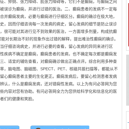
征、猝倒、张力障碍、肌张力障碍等，它们不是癫痫，与癫痫之间
被误诊为癫痫，并进行过错的医治。二、癫痫患者的发病不一定每
合并癫痫发病，必要与癫痫进行仔细区分。癫痫的确诊在极大地，
史，因而仔细咨询每一次发病的病史，留心发病的细节是防止误诊
，很可能对其进行见不到效果的医治，一方面增多剂量，构成抗癫
可能对长期治不好的现象作出过错的解释，提出难治性癫痫的确诊。
当仔细咨询病史，并进行必要的查看，留心发病的异同来进行区
性疾病不确定是癫痫，癫痫患者的发病，也不确定每次都是癫痫发
三、适宜的辅佐查看，对癫痫确诊做出正确点评。综合利用多种查
，脑电图、脑磁图、SPECT、PET、核磁共振扫描等，都能从不
留心癫痫患者主要的生化更正。癫痫发病后，要留心检测患者发病
辨认，什么是癫痫发病，还对错痫性发病。以上为有问必答网为您
些内容对您有协助。有问必答网全力为您供给科学化和信息化的医
者们的健康和笑脸。