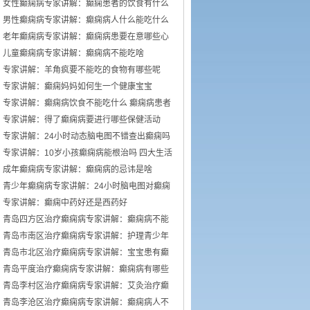
女性癫痫病专家讲解：癫痫患者的饮食有什么
需要留意的细节
男性癫痫病专家讲解：癫痫病人什么能吃什么
不能吃
老年癫痫病专家讲解：癫痫病患要在意哪些心
理情绪
儿童癫痫病专家讲解：癫痫病不能吃啥
专家讲解：羊角疯要不能吃的食物有哪些呢
专家讲解：癫痫妈妈如何生一个健康宝宝
专家讲解：癫痫病饮食不能吃什么 癫痫病患者
食疗方式
专家讲解：得了癫痫病要进行哪些保健活动
专家讲解：24小时动态脑电图不错查出癫痫吗
专家讲解：10岁小孩癫痫病能根治吗 四大生活
习惯走向健康
成年癫痫病专家讲解：癫痫病的忌讳是啥
青少年癫痫病专家讲解：24小时脑电图对癫痫
的诊断价值，下面几点
专家讲解：癫痫中药好还是西药好
青岛四方区治疗癫痫病专家讲解：癫痫病不能
做什么 日常7大忌讳不
青岛市南区治疗癫痫病专家讲解：护理青少年
癫痫的日常常识有哪些
青岛市北区治疗癫痫病专家讲解：宝宝患有癫
痫对智力作用大吗
青岛平度治疗癫痫病专家讲解：癫痫病有哪些
饮食忌讳 怎么饮食
青岛李村区治疗癫痫病专家讲解：艾灸治疗癫
痫病的处方 癫痫病应
青岛李沧区治疗癫痫病专家讲解：癫痫病人不