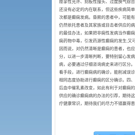
痉挛性允许、刻板性撞头、过度换气综合
还没有必定的内在联系，但这些疾病简单
次都是癫痫发病。昏厥的患者中，可能有
仍然依托患者及其家族或目击者供应的病
的最佳办法，如果把非痫性发病当作癫痫
痫药物中毒，引发药源性癫痫的发生;又
因而说，对仍然清晰是癫痫的患者，也应
分，以进一步清晰判断，要特别留心发病
病，必要通过仔细咨询病史来进行区分。
看手段，进行癫痫病的确诊，能削减误诊率
相同态度协助进行癫痫的区分确诊。四、
后血中催乳素改变，如此有利于对癫痫的
供应的确诊癫痫病的办法的引荐，期待这
疗健康常识，期待我们的尽力不错赢得患