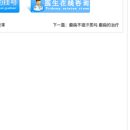
发率
下一篇：
癫痫不错汗蒸吗 癫痫的治疗