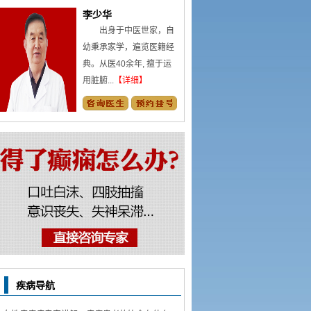
李少华
出身于中医世家，自
幼秉承家学，遍览医籍经
典。从医40余年, 擅于运
用脏腑...
【详细】
疾病导航